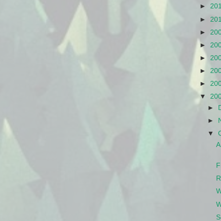
►
20
►
20
►
20
►
20
►
20
►
20
►
20
▼
20
►
►
▼
A
F
R
W
W
S