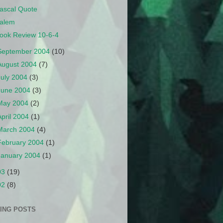
ascal Quote
alem
ook Review 10-6-4
September 2004
(10)
August 2004
(7)
July 2004
(3)
June 2004
(3)
May 2004
(2)
April 2004
(1)
March 2004
(4)
February 2004
(1)
January 2004
(1)
03
(19)
02
(8)
ING POSTS