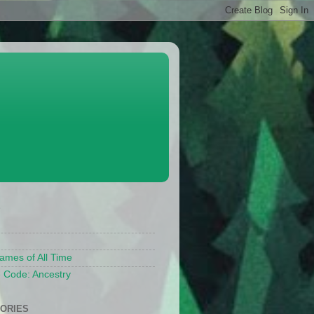
S
ames of All Time
 Code: Ancestry
ORIES