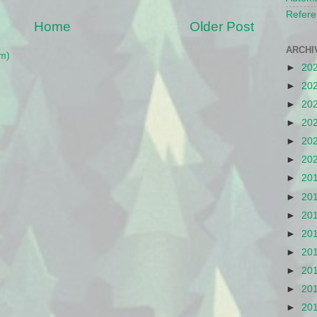
Refere
Home
Older Post
ARCHI
m)
►
20
►
20
►
20
►
20
►
20
►
20
►
20
►
20
►
20
►
20
►
20
►
20
►
20
►
20